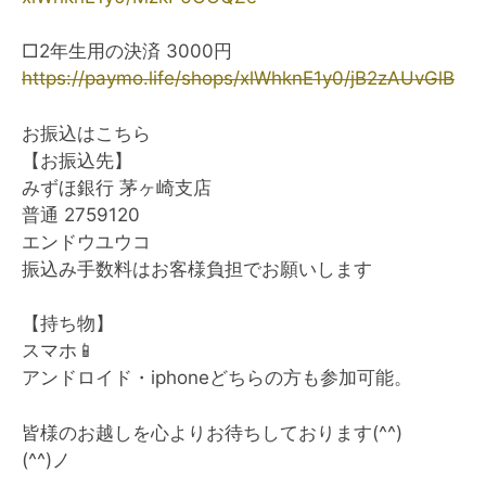
□2年生用の決済 3000円
https://paymo.life/shops/
xlWhknE1y0/jB2zAUvGlB
お振込はこちら
【お振込先】
みずほ銀行 茅ヶ崎支店
普通 ‪2759120‬
エンドウユウコ
振込み手数料はお客様負担でお願いします
【持ち物】
スマホ📱
アンドロイド・iphoneどちらの方も参加可能。
皆様のお越しを心よりお待ちしております(^^)
(^^)ノ