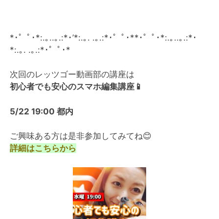
*･゜ﾟ･*:.｡..｡.:*･’*:.｡. .｡.:*･゜ﾟ･**･゜ﾟ･*:.｡..｡.:*･
*:.｡. .｡.:*･゜ﾟ･*
次回のレッツゴー動画部の講座は
初心者でも安心のスマホ編集講座
📱
5/22 19:00 都内
ご興味ある方は是非参加してみてね
😊
詳細はこちらから