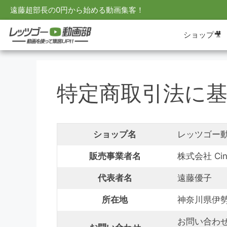
遠藤超部長の0円から始める動画集客！
ショップ🎥
特定商取引法に
ショップ名
レッツゴー
販売事業者名
株式会社 Cinde
代表者名
遠藤優子
所在地
神奈川県伊勢
お問い合わせ