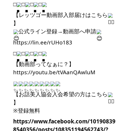
□
□
□
□
【レッツゴー動画部入部届けはこちら
】
公式ライン登録→動画部へ申請
https://lin.ee/rUHo183
□
□
□
□
【動画部ってなぁに？】
https://youtu.be/tVAanQAwluM
【お話美人協会入会希望の方はこちら
】
※登録無料
https://www.facebook.com/10190839
8540356/posts/108351194562743/?