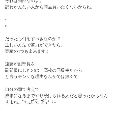
それは当然なのよ。
訳わかんない人から商品買いたくないからね。
▫️
▫️
だったら何をすべきなのか？
正しい方法で努力ができたら、
実績の1つも出来ます！
遠藤が副部長を
副部長にしたのは、高校の同級生だから
と言うチンケな理由なんかでは無くて
自分の頭で考えて
成果になるまでやり続けられる人だと思ったからなん
すよね。˚✧₊⁎❝᷀ົཽ≀ˍ̮ ❝᷀ົཽ⁎⁺˳✧༚