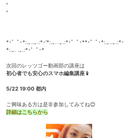
▫️
▫️
*･゜ﾟ･*:.｡..｡.:*･’*:.｡. .｡.:*･゜ﾟ･**･゜ﾟ･*:.｡..｡.:*･
*:.｡. .｡.:*･゜ﾟ･*
次回のレッツゴー動画部の講座は
初心者でも安心のスマホ編集講座
📱
5/22 19:00 都内
ご興味ある方は是非参加してみてね
😊
詳細はこちらから