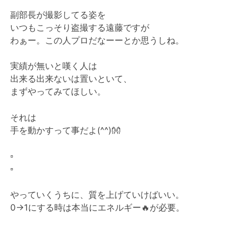
副部長が撮影してる姿を
いつもこっそり盗撮する遠藤ですが
わぁー。この人プロだなーーとか思うしね。
実績が無いと嘆く人は
出来る出来ないは置いといて、
まずやってみてほしい。
それは
手を動かすって事だよ(^^)
👐
▫️
▫️
やっていくうちに、質を上げていけばいい。
0→1にする時は本当にエネルギー
🔥
が必要。