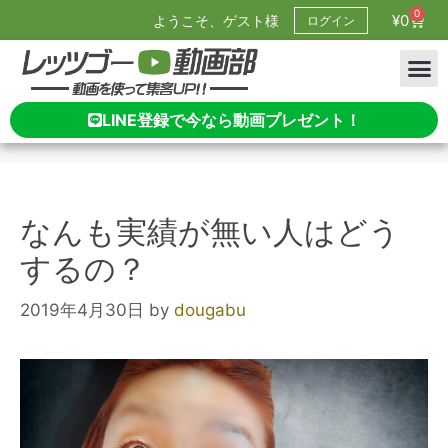
0
¥
0
ようこそ、ゲスト様
ログイン
LINE登録で今なら動画プレゼント！
なんも実績が無い人はどう
するの？
2019年4月30日
by
dougabu