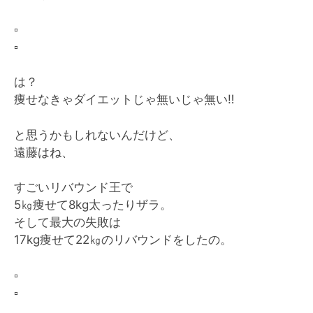
▫️
▫️
は？
痩せなきゃダイエットじゃ無いじゃ無い
‼︎
と思うかもしれないんだけど、
遠藤はね、
すごいリバウンド王で
5㎏痩せて8kg太ったりザラ。
そして最大の失敗は
17kg痩せて22㎏のリバウンドをしたの。
▫️
▫️