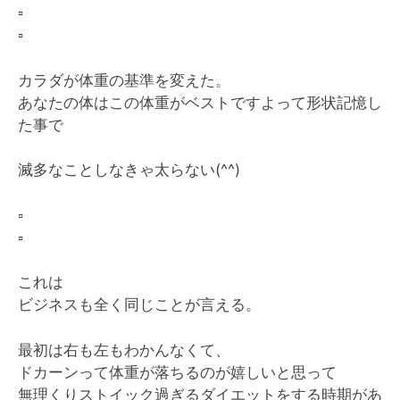
▫️
▫️
カラダが体重の基準を変えた。
あなたの体はこの体重がベストですよって形状記憶し
た事で
滅多なことしなきゃ太らない(^^)
▫️
▫️
これは
ビジネスも全く同じことが言える。
最初は右も左もわかんなくて、
ドカーンって体重が落ちるのが嬉しいと思って
無理くりストイック過ぎるダイエットをする時期があ