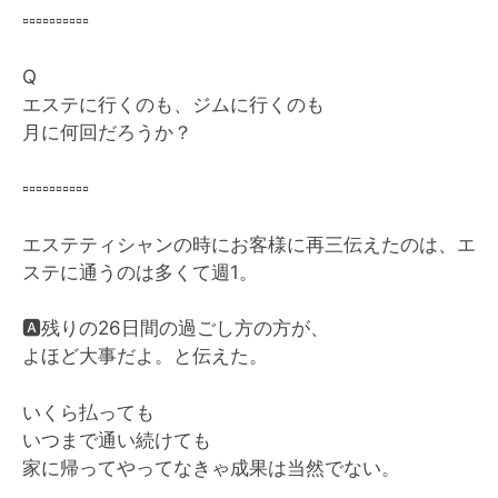
▫️
▫️
▫️
▫️
▫️
▫️
▫️
▫️
▫️
▫️
Q
エステに行くのも、ジムに行くのも
月に何回だろうか？
▫️
▫️
▫️
▫️
▫️
▫️
▫️
▫️
▫️
▫️
エステティシャンの時にお客様に再三伝えたのは、エ
ステに通うのは多くて週1。
🅰️
残りの26日間の過ごし方の方が、
よほど大事だよ。と伝えた。
いくら払っても
いつまで通い続けても
家に帰ってやってなきゃ成果は当然でない。