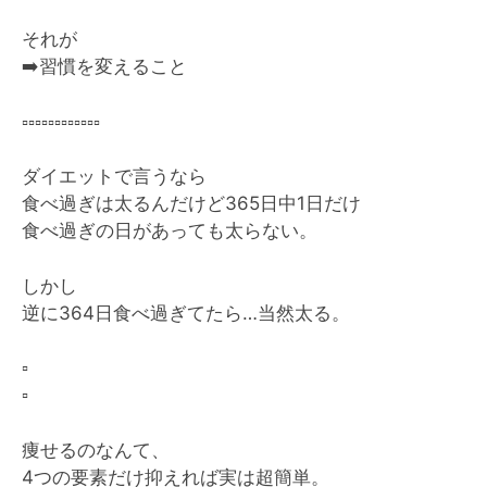
それが
➡️
習慣を変えること
▫️
▫️
▫️
▫️
▫️
▫️
▫️
▫️
▫️
▫️
▫️
▫️
ダイエットで言うなら
食べ過ぎは太るんだけど365日中1日だけ
食べ過ぎの日があっても太らない。
しかし
逆に364日食べ過ぎてたら…当然太る。
▫️
▫️
痩せるのなんて、
4つの要素だけ抑えれば実は超簡単。