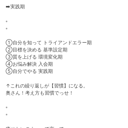
➡️
実践期
▫️
▫️
①自分を知って トライアンドエラー期
②目標を決める 基準設定期
③質を上げる 環境変化期
④お悩み解決 入会期
⑤自分でやる 実践期
↑これの繰り返しが【習慣】になる。
奥さん！考え方も習慣でっせ！
▫️
▫️