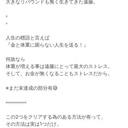
大きなリバウンドも無く生きてきた遠藤。
▫️
▫️
人生の標語と言えば
『金と体重に困らない人生を送る！』
何故なら
体重が増える事は遠藤にとって最大のストレス。
そして、お金が無くなることもストレスだから。
※まだ未達成の部分有
😅
▫️
▫️
▫️
▫️
▫️
▫️
▫️
▫️
▫️
▫️
▫️
▫️
この2つをクリアする為のある方法が有って、
その方法は実は1つだけ。