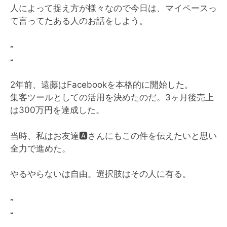
人によって捉え方が様々なので今日は、マイペースっ
て言ってたある人のお話をしよう。
▫️
▫️
2年前、遠藤はFacebookを本格的に開始した。
集客ツールとしての活用を決めたのだ。3ヶ月後売上
は300万円を達成した。
当時、私はお友達
🅰️
さんにもこの件を伝えたいと思い
全力で進めた。
やるやらないは自由。選択肢はその人に有る。
▫️
▫️