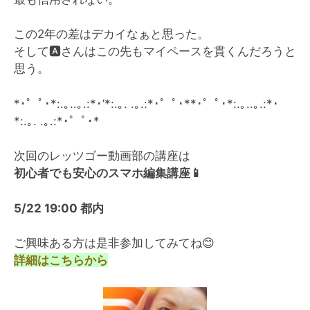
この2年の差はデカイなぁと思った。
そして
🅰️
さんはこの先もマイペースを貫くんだろうと
思う。
*･゜ﾟ･*:.｡..｡.:*･’*:.｡. .｡.:*･゜ﾟ･**･゜ﾟ･*:.｡..｡.:*･
*:.｡. .｡.:*･゜ﾟ･*
次回のレッツゴー動画部の講座は
初心者でも安心のスマホ編集講座
📱
5/22 19:00 都内
ご興味ある方は是非参加してみてね
😊
詳細はこちらから