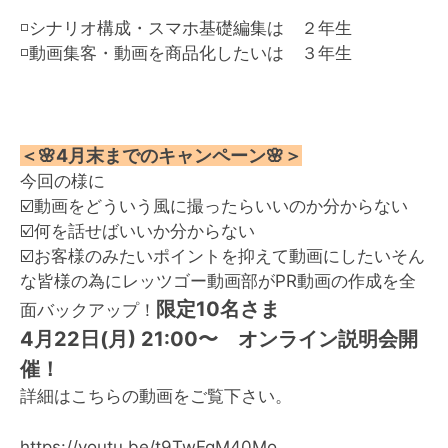
◽️シナリオ構成・スマホ基礎編集は ２年生
◽️動画集客・動画を商品化したいは ３年生
＜🌸4月末までのキャンペーン🌸＞
今回の様に
☑️動画をどういう風に撮ったらいいのか分からない
☑️何を話せばいいか分からない
☑️お客様のみたいポイントを抑えて動画にしたいそん
な皆様の為にレッツゴー動画部がPR動画の作成を全
限定10名さま
面バックアップ！
4月22日(月) 21:00〜 オンライン説明会開
催！
詳細はこちらの動画をご覧下さい。
https://youtu.be/t9TwFgM40Mo