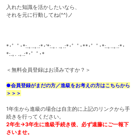
入れた知識を活かしたいなら、
それを元に行動してね(^^)ノ
*･゜ﾟ･*:.｡..｡.:*･’*:.｡. .｡.:*･゜ﾟ･**･゜ﾟ･*:.｡..｡.:*･
*:.｡. .｡.:*･゜ﾟ･*
＜無料会員登録はお済みですか？＞
●会員登録がまだの方／進級をお考えの方はこちらから
＞＞＞
1年生から進級の場合は自主的に上記のリンクから手
続きを行ってください。
2年生→3年生に進級手続き後、必ず遠藤にご一報下
さいませ。