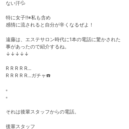
ない汗
💦
特に女子
‼︎
※私も含め
感情に流されると自分が辛くなるぜよ！
遠藤は、エステサロン時代に1本の電話に驚かされた
事があったので紹介するね。
↓↓↓↓↓
R R R R R…
R R R R R…ガチャ
☎️
▫️
▫️
それは後輩スタッフからの電話。
後輩スタッフ