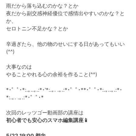
雨だから落ち込むのかな？とか
夜だから副交感神経優位で感情出やすいのかな？と
か、
セロトニン不足かな？とか
辛過ぎたら、他の物のせいにする日があってもいい
(^^)
大事なのは
やることやれる心の余裕を作ること(^^)
*･゜ﾟ･*:.｡..｡.:*･’*:.｡. .｡.:*･゜ﾟ･**･゜ﾟ･*:.｡..｡.:*･
*:.｡. .｡.:*･゜ﾟ･*
次回のレッツゴー動画部の講座は
初心者でも安心のスマホ編集講座
📱
5/22 19:00 都内