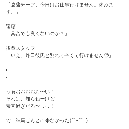
「遠藤チーフ、今日はお仕事行けません。休みま
す。」
遠藤
「具合でも良くないのか？」
後輩スタッフ
「いえ、昨日彼氏と別れて辛くて行けません
🥺
」
▫️
▫️
うぉおおおおお〜い！
それは、知らねーけど
素直過ぎだろ〜っっ！
で、結局ほんとに来なかった(⌒-⌒; )