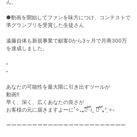
ん。
●動画を開始してファンを味方につけ、コンテストで
準グランプリを受賞した生徒さん
遠藤自体も新規事業で顧客0から3ヶ月で月商300万
を達成しました。
▫️
▫️
あなたの可能性を最大限に引き出すツールが
動画
‼︎
早く、深く、広くあなたの良さが
お客様の元に届きますよーに˚✧₊⁎❝᷀ົཽ≀ˍ̮ ❝᷀ົཽ⁎⁺˳✧༚
ーーーーーーーーーーーーーーーーーーーーーーー