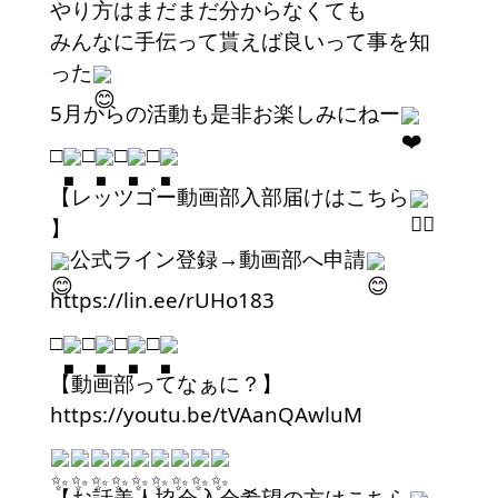
やり方はまだまだ分からなくても
みんなに手伝って貰えば良いって事を知
った
5月からの活動も是非お楽しみにねー
□
□
□
□
【レッツゴー動画部入部届けはこちら
】
公式ライン登録→動画部へ申請
https://lin.ee/rUHo183
□
□
□
□
【動画部ってなぁに？】
https://youtu.be/tVAanQAwluM
【お話美人協会入会希望の方はこちら