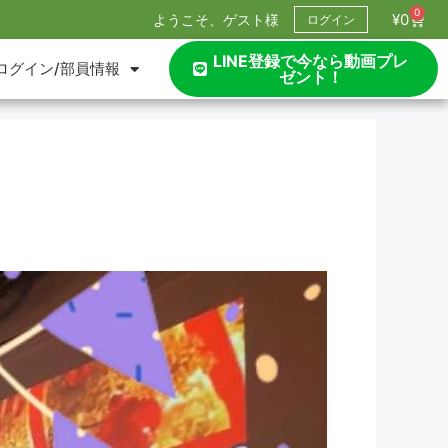
0
¥
0
ようこそ、ゲスト様
ログイン
LINE登録で今なら動画プレ
ログイン/部員情報
ゼント！