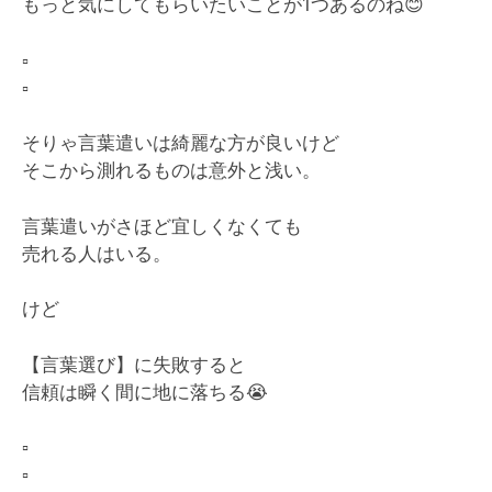
もっと気にしてもらいたいことが1つあるのね
😊
▫️
▫️
そりゃ言葉遣いは綺麗な方が良いけど
そこから測れるものは意外と浅い。
言葉遣いがさほど宜しくなくても
売れる人はいる。
けど
【言葉選び】に失敗すると
信頼は瞬く間に地に落ちる
😭
▫️
▫️