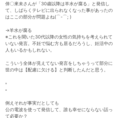
倖〇來未さんが「30歳以降は羊水が腐る」と発信し
て、しばらくテレビに出られなくなった事があったの
はここの部分が問題よね(⌒-⌒; )
→羊水が腐る
※これを聞いた30代以降の女性の気持ちを考えられて
いない発言。不妊で悩む方も居るだろうし、妊活中の
人もいるかもしれない。
こういう全体が見えてない発言をしちゃうって部分に
世の中は【配慮に欠ける】と判断したんだと思う。
▫️
▫️
例えそれが事実だとしても
公の電波を使って発信して、誰も幸せにならない話っ
て必要か？