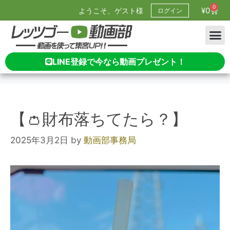
0
¥
0
ようこそ、ゲスト様
ログイン
LINE登録で今なら動画プレゼント！
【👛財布落ちてたら？】
2025年3月2日
by
動画部事務局