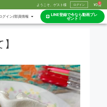
0
¥
0
ようこそ、ゲスト様
ログイン
LINE登録で今なら動画プレ
ログイン/部員情報
ゼント！
て】