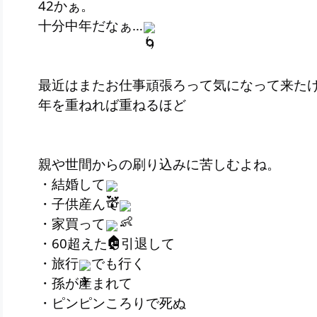
42かぁ。
十分中年だなぁ…
最近はまたお仕事頑張ろって気になって来た
年を重ねれば重ねるほど
親や世間からの刷り込みに苦しむよね。
・結婚して
・子供産んで
・家買って
・60超えたら引退して
・旅行
でも行く
・孫が産まれて
・ピンピンころりで死ぬ