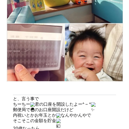
と、言う事で
ちーちー
君の口座を開設したよー^ – ^
郵便局で初のお口座開設だけど
内祝いとかお年玉とか
なんやかんやで
そこそこの金額を貯金
20歳なったら