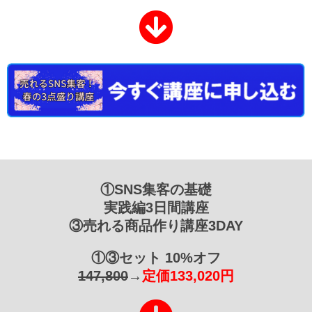
①SNS集客の基礎
実践編3日間講座
③売れる商品作り講座3DAY
①③セット 10%オフ
147,800
→
定価133,020円