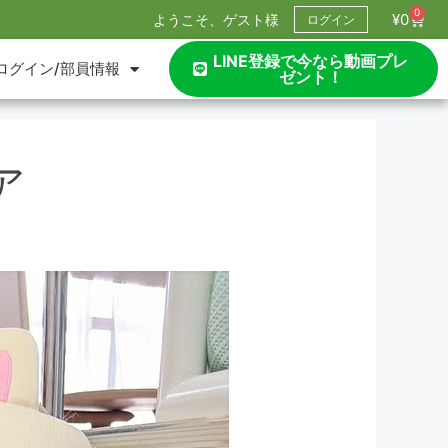
0
¥
0
ようこそ、ゲスト様
ログイン
LINE登録で今なら動画プレ
ログイン/部員情報
ゼント！
ア