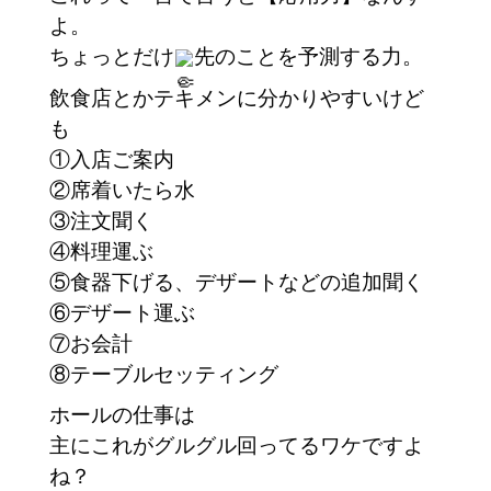
よ。
ちょっとだけ
先のことを予測する力。
飲食店とかテキメンに分かりやすいけど
も
①入店ご案内
②席着いたら水
③注文聞く
④料理運ぶ
⑤食器下げる、デザートなどの追加聞く
⑥デザート運ぶ
⑦お会計
⑧テーブルセッティング
ホールの仕事は
主にこれがグルグル回ってるワケですよ
ね？