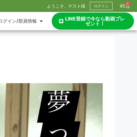
0
¥
0
ようこそ、ゲスト様
ログイン
LINE登録で今なら動画プレ
ログイン/部員情報
ゼント！
？