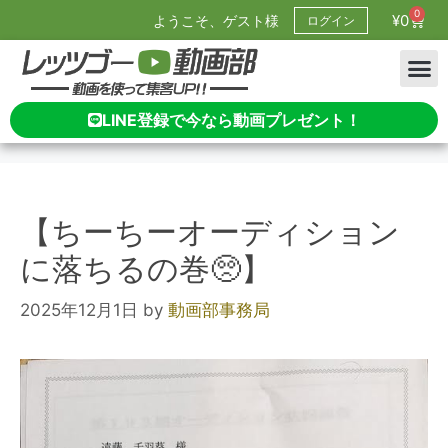
0
¥
0
ようこそ、ゲスト様
ログイン
LINE登録で今なら動画プレゼント！
【ちーちーオーディション
に落ちるの巻🥺】
2025年12月1日
by
動画部事務局