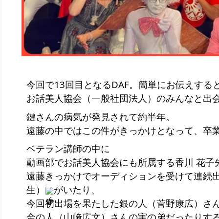
今回で13回目となるDAF。簡単にお伝えする
お話美人協会（一般社団法人）のみんなと出
鍵さんの病気が発見されて約半年。
遠藤の中ではこの件がきっかけとなって、卒
ベテラン講師の中に
動画部でお話美人協会にも所属する香川 花子
遠藤きっかけでオーディションを受けて連続
生）
がいたり、
今回初出場を果たした銀の人（菅野康広）さ
金の人（山﨑広文）さんの実の弟だったりす