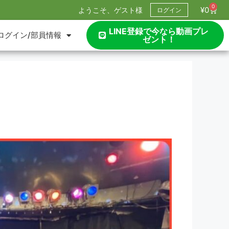
0
¥
0
ようこそ、ゲスト様
ログイン
LINE登録で今なら動画プレ
ログイン/部員情報
ゼント！
】