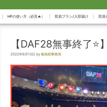
HPの使い方（必見🔥）
部員プラン/入部届け
部員
【DAF28無事終了⭐️
2022年6月13日
by
動画部事務局