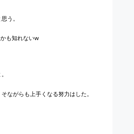
と思う。
かも知れないw
よ。
くそながらも上手くなる努力はした。