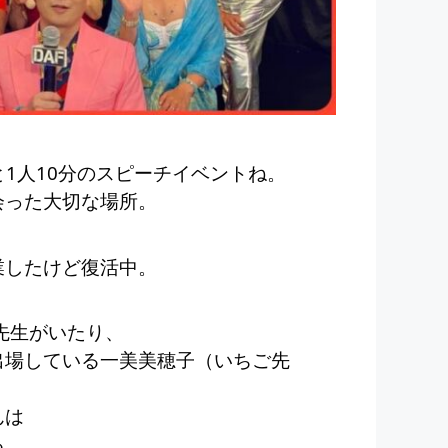
と1人10分のスピーチイベントね。
会った大切な場所。
業したけど復活中。
先生がいたり、
出場している一美美穂子（いちご先
んは
る。