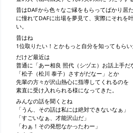
昔はDAFから色々なご縁をもらってばかり居
に憧れてDAFに出場を夢見て、実際にそれを
い。
昔はね
1位取りたい！とかもっと自分を知ってもらい
だけど最近は
普通に「あー相良 照代（シヅエ）お話上手だ
「松子（松川 泰子）さすがだなー」とか
先輩の方々が沢山熱心に指導してくれるのを
素直に受け入れられる様になってきた。
みんなの話を聞くとね
「うん、その話は私には絶対できないなぁ」
「すごいなぁ、才能沢山だ」
「わぁ！その発想なかったわー」