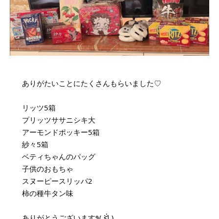
ありがたいことにたくさんもらいました♡
リッツ5箱
プリッツササニシキ大
アーモンドポッキー5箱
紗々5箱
ベティちゃんのバッグ
子供のおもちゃ
スヌーピースリッパ2
柿の種牛タン味
ありがとうございます٩( ᐛ )