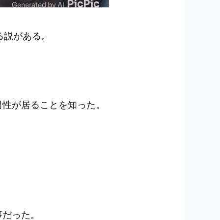
る説がある。
男性が居ることを知った。
事だった。