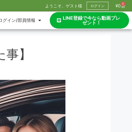
0
¥
0
ようこそ、ゲスト様
ログイン
LINE登録で今なら動画プレ
ログイン/部員情報
ゼント！
た事】