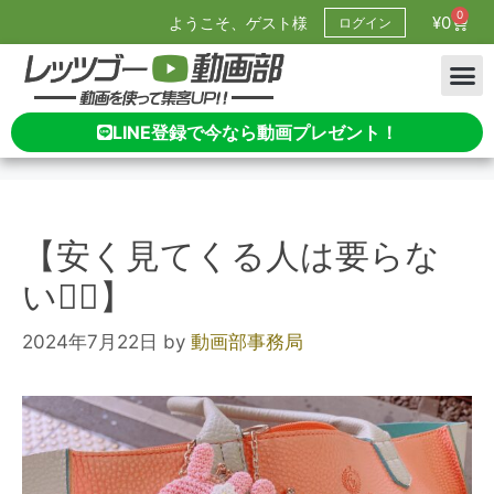
0
¥
0
ようこそ、ゲスト様
ログイン
LINE登録で今なら動画プレゼント！
【安く見てくる人は要らな
い🙂‍↔️】
2024年7月22日
by
動画部事務局