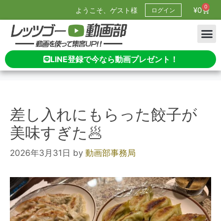
0
¥
0
ようこそ、ゲスト様
ログイン
LINE登録で今なら動画プレゼント！
差し入れにもらった餃子が
美味すぎた🥟
2026年3月31日
by
動画部事務局