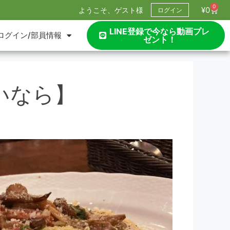
0
¥
0
ようこそ、ゲスト様
ログイン
LINE登録で今なら動画プレ
ログイン/部員情報
ゼント！
いなら】