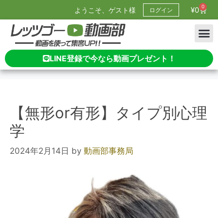
0
¥
0
ようこそ、ゲスト様
ログイン
LINE登録で今なら動画プレゼント！
【無形or有形】タイプ別心理
学
2024年2月14日
by
動画部事務局