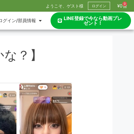
0
¥
0
ようこそ、ゲスト様
ログイン
LINE登録で今なら動画プレ
ログイン/部員情報
ゼント！
かな？】