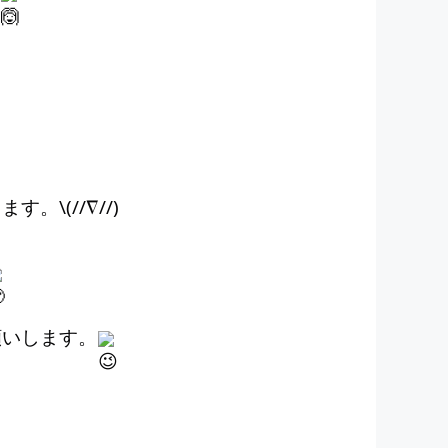
す。\(//∇//)
お願いします。