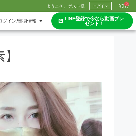
0
¥
0
ようこそ、ゲスト様
ログイン
LINE登録で今なら動画プレ
ログイン/部員情報
ゼント！
素】