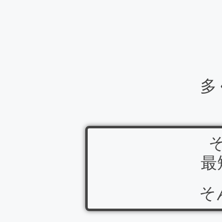
多
最
そ