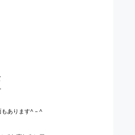
て
回。
あります^ – ^