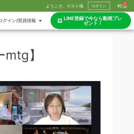
0
¥
0
ようこそ、ゲスト様
ログイン
LINE登録で今なら動画プレ
ログイン/部員情報
ゼント！
mtg】