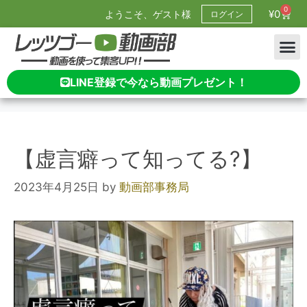
0
¥
0
ようこそ、ゲスト様
ログイン
LINE登録で今なら動画プレゼント！
【虚言癖って知ってる?】
2023年4月25日
by
動画部事務局