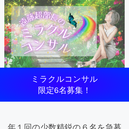
ミラクルコンサル
限定6名募集！
年１回の少数精鋭の６名を急募