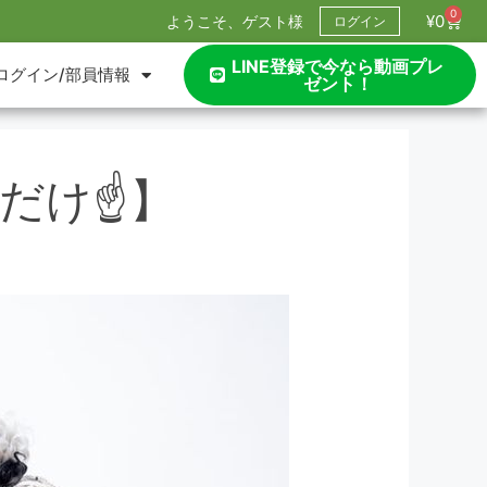
0
¥
0
ようこそ、ゲスト様
ログイン
LINE登録で今なら動画プレ
ログイン/部員情報
ゼント！
だけ☝️】