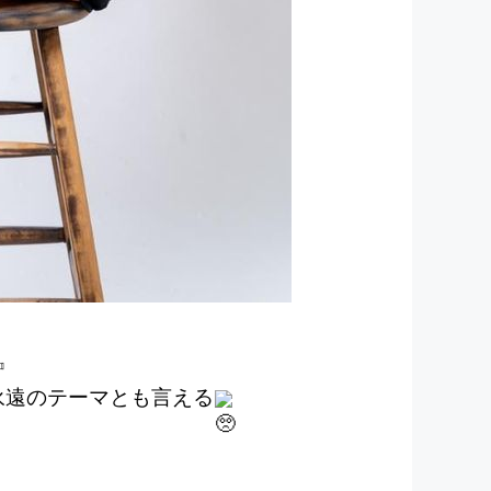
☜
永遠のテーマとも言える