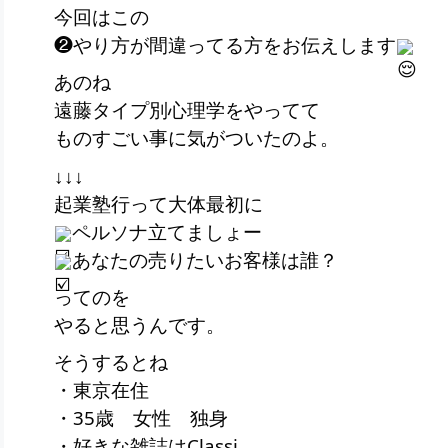
今回はこの
❷やり方が間違ってる方をお伝えします
あのね
遠藤タイプ別心理学をやってて
ものすごい事に気がついたのよ。
↓↓↓
起業塾行って大体最初に
ペルソナ立てましょー
あなたの売りたいお客様は誰？
ってのを
やると思うんです。
そうするとね
・東京在住
・35歳 女性 独身
・好きな雑誌はClassi