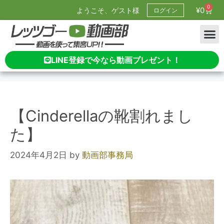
0
¥
0
ようこそ、ゲスト様
ログイン
LINE登録で今なら動画プレゼント！
【Cinderellaの靴割れまし
た】
2024年4月2日
by
動画部事務局