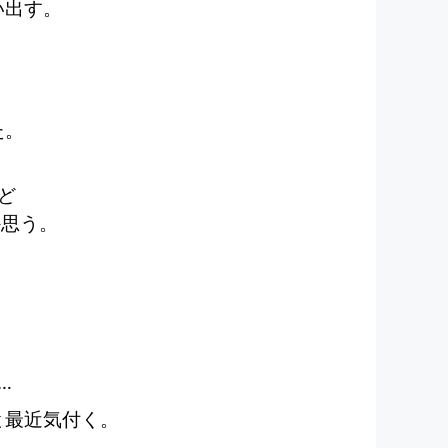
い出す。
。
た。
ど
か思う。
…
と最近気付く。
。