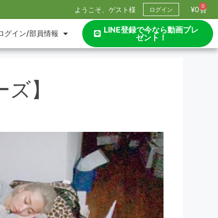
0
¥
0
ようこそ、ゲスト様
ログイン
LINE登録で今なら動画プレ
ログイン/部員情報
ゼント！
ーズ】