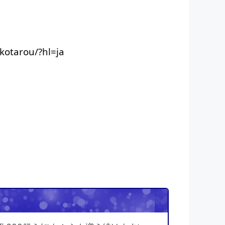
otarou/?hl=ja
！