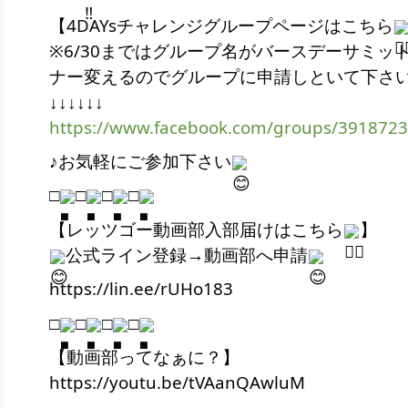
【4DAYsチャレンジグループページはこちら
※6/30まではグループ名がバースデーサミッ
ナー変えるのでグループに申請しといて下さ
↓↓↓↓↓↓
https://www.facebook.com/groups/391872
♪お気軽にご参加下さい
□
□
□
□
【レッツゴー動画部入部届けはこちら
】
公式ライン登録→動画部へ申請
https://lin.ee/rUHo183
□
□
□
□
【動画部ってなぁに？】
https://youtu.be/tVAanQAwluM