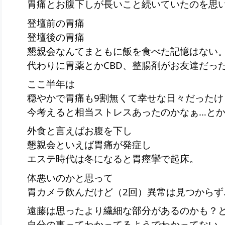
胃痛とお腹下しが長いこと続いていたのを思
登壇前の胃痛
登壇後の胃痛
懇親会なんてまともに飯を食べた記憶はない
代わりに胃薬とかCBD、整腸剤がお友達だっ
ここ半年は
穏やかで胃痛も9割無くて幸せな日々だったけ
今考えると相当ストレスあったのかなぁ…と
外食と言えばお腹を下し
懇親会といえば胃痛が発症し
エステ時代は冬になると胃痙攣で起床。
体悪いのかと思って
胃カメラ飲んだけど（2回）異常は見つからず
遠藤は思ったより繊細な部分があるのかも？
自分の事ってわかってるようでわかってない