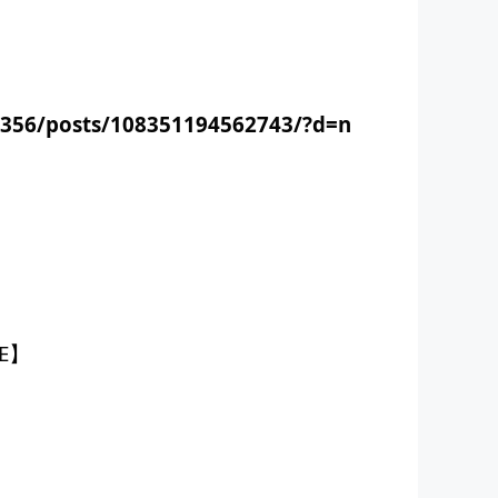
356/posts/108351194562743/?d=n
E】