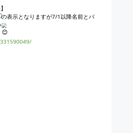
】
トの表示となりますが7/1以降名前とバ
い
3331590049/