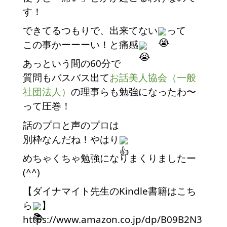
す！
できてるつもりで、出来てない
って
この事かーーーい！と痛感
あっという間の60分で
質問もバスバス出て
お話美人協会（一般
社団法人）
の理事らも勉強になったわ〜
って圧巻！　
話のプロと声のプロは
別枠なんだね！やはり
めちゃくちゃ勉強になりまくりましたー
(^^)
【ダイナマイト先生のKindle書籍はこち
ら
】
https://www.amazon.co.jp/dp/B09B2N3