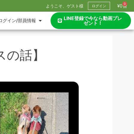
0
¥
0
ようこそ、ゲスト様
ログイン
LINE登録で今なら動画プレ
ログイン/部員情報
ゼント！
スの話】