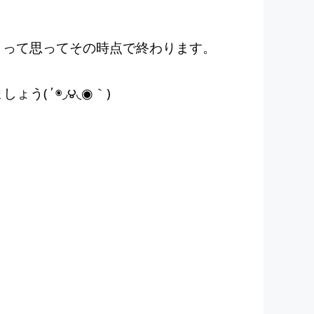
」って思ってその時点で終わります。
う(΄◉◞౪◟◉｀)