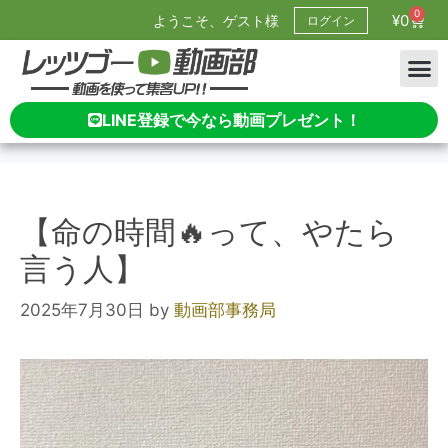
0
¥
0
ようこそ、ゲスト様
ログイン
LINE登録で今なら動画プレゼント！
【命の時間🔥って、やたら
言う人】
2025年7月30日
by
動画部事務局