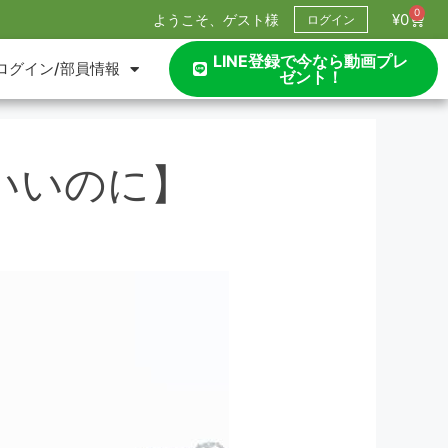
0
¥
0
ようこそ、ゲスト様
ログイン
LINE登録で今なら動画プレ
ログイン/部員情報
ゼント！
いいのに】