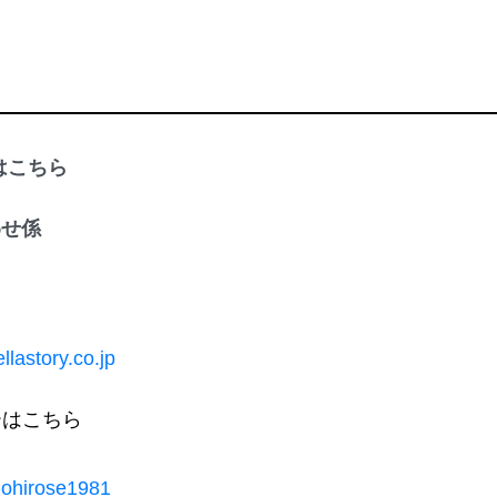
はこちら
わせ係
ら
lastory.co.jp
ーはこちら
uohirose1981