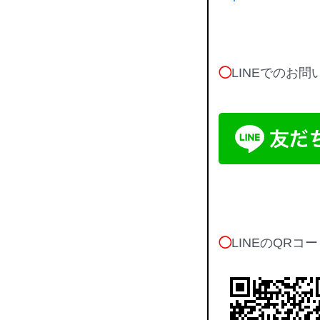
◯
LINEでのお
◯
LINEのQRコ