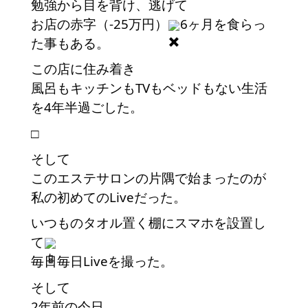
勉強から目を背け、逃げて
お店の赤字（-25万円）
6ヶ月を食らっ
た事もある。
この店に住み着き
風呂もキッチンもTVもベッドもない生活
を4年半過ごした。
□
そして
このエステサロンの片隅で始まったのが
私の初めてのLiveだった。
いつものタオル置く棚にスマホを設置し
て
毎日毎日Liveを撮った。
そして
2年前の今日。