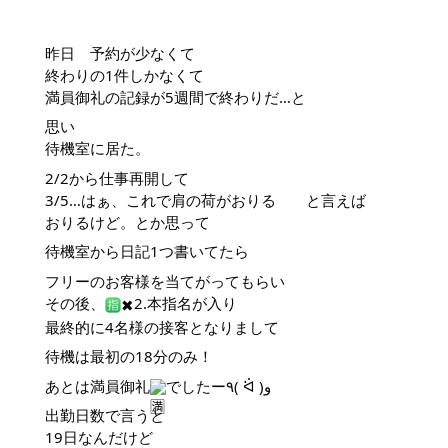
昨日 予約が少なくて
終わりの1件しかなくて
満員御礼の記録が5週間で終わりだ…と
思い
待機室に居た。
2/2から仕事再開して
3/5…はぁ、これで肩の荷がおりる と言えば
おりるけど。とか思って
待機室から日記1つ書いてたら
フリーのお客様を当てがってもらい
その後、
2.本指名が入り
✖︎
最終的に4名様の接客となりまして
待機は最初の18分のみ！
あとは満員御礼
でしたー٩( ᐛ )و
出勤日数で言うと
19日なんだけど