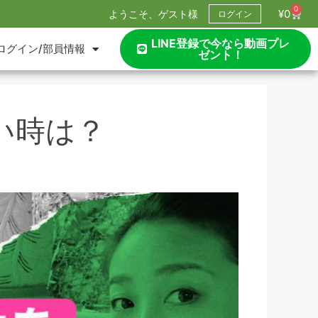
0
¥
0
ようこそ、ゲスト様
ログイン
LINE登録で今なら動画プレ
ログイン/部員情報
ゼント！
い時は？