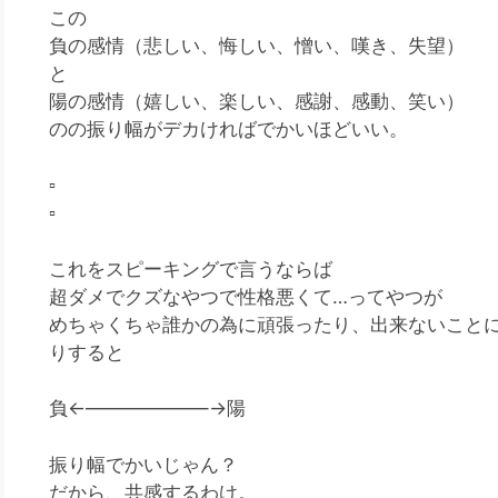
この
負の感情（悲しい、悔しい、憎い、嘆き、失望）
と
陽の感情（嬉しい、楽しい、感謝、感動、笑い）
のの振り幅がデカければでかいほどいい。
▫️
▫️
これをスピーキングで言うならば
超ダメでクズなやつで性格悪くて…ってやつが
めちゃくちゃ誰かの為に頑張ったり、出来ないこと
りすると
負←——————–→陽
振り幅でかいじゃん？
だから、共感するわけ。