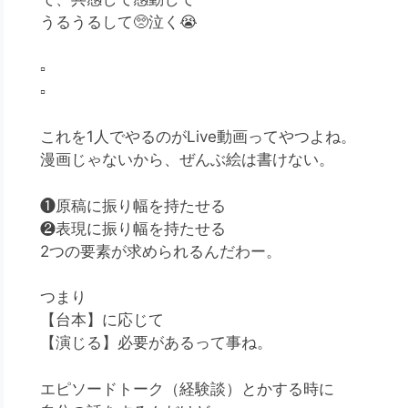
うるうるして
🥺
泣く
😭
▫️
▫️
これを1人でやるのがLive動画ってやつよね。
漫画じゃないから、ぜんぶ絵は書けない。
❶原稿に振り幅を持たせる
❷表現に振り幅を持たせる
2つの要素が求められるんだわー。
つまり
【台本】に応じて
【演じる】必要があるって事ね。
エピソードトーク（経験談）とかする時に