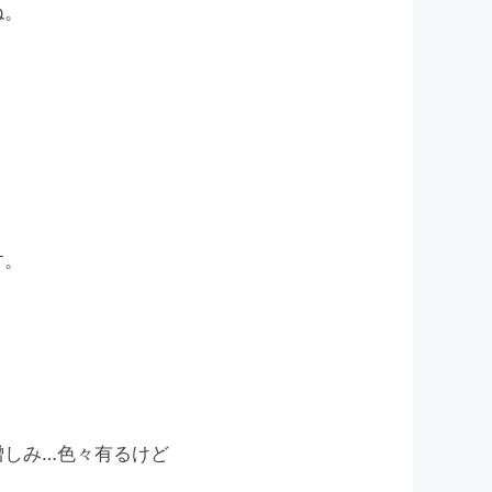
ね。
す。
憎しみ…色々有るけど