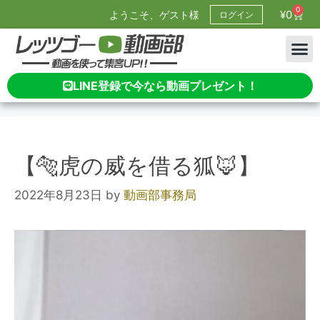
0
¥
0
ようこそ、ゲスト様
ログイン
LINE登録で今なら動画プレゼント！
【🐅虎の威を借る狐🦊】
2022年8月23日
by
動画部事務局