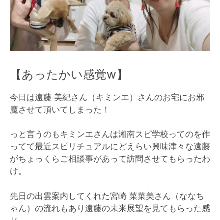
【あったかい感覚w】
今日は遠藤 美紀さん（キミンエ）さんのお宅にお邪
魔させて頂いてしまった！
っと言うのもキミンエさんは湘南スピ学校ってのを作
ってて最近スピリチュアルにどえらい興味津々な遠藤
がちょっくらご相談事があって訪問させてもらったわ
け。
先日の出雲案内してくれた宮崎 菜菜美さん（ななち
ゃん）の流れもあり遠藤の未来展望を見てもらった感