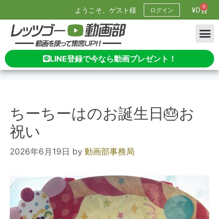
0
¥
0
ようこそ、ゲスト様
ログイン
LINE登録で今なら動画プレゼント！
ちーちーはのお誕生日🎂お
祝い
2026年6月19日
by
動画部事務局