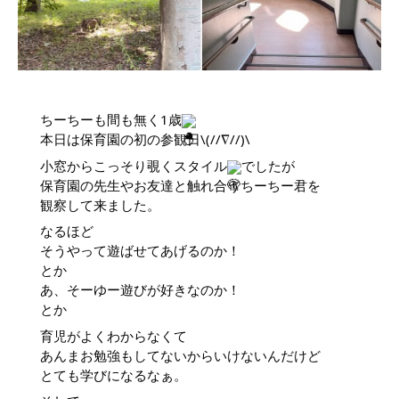
ちーちーも間も無く1歳
本日は保育園の初の参観日\(//∇//)\
小窓からこっそり覗くスタイル
でしたが
保育園の先生やお友達と触れ合うちーちー君を
観察して来ました。
なるほど
そうやって遊ばせてあげるのか！
とか
あ、そーゆー遊びが好きなのか！
とか
育児がよくわからなくて
あんまお勉強もしてないからいけないんだけど
とても学びになるなぁ。