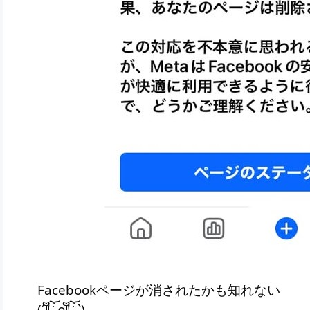
Facebookページが消されたかも知れない
(´༎ຶོρ༎ຶོ`)