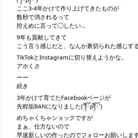
ここ3-4年かけて作り上げてきたものが
数秒で消されるって
控えめに言って◯したい…
9年も貢献してきて
こう言う感じだと、なんか裏切られた感じす
TikTokとInstagramに切り替えようかな。
アホくさ
ーー
続き
3年かけて育てたFacebookページが
先程垢BANになりました(´༎ຶོρ༎ຶོ`)
めちゃくちゃショックですが
まぁ、仕方ないので
早速新しいの作ったのでフォローお願いしま