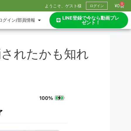
0
¥
0
ようこそ、ゲスト様
ログイン
LINE登録で今なら動画プレ
ログイン/部員情報
ゼント！
が消されたかも知れ