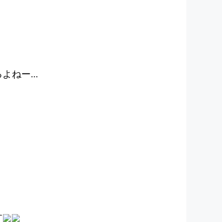
るよねー…
す