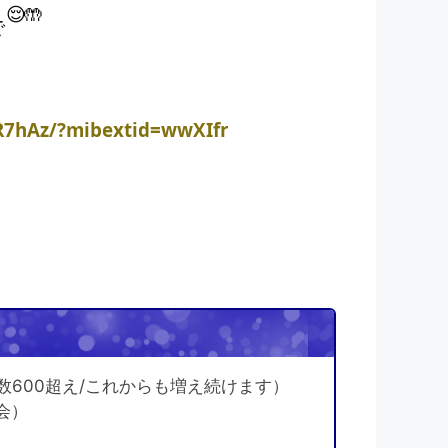
で
R7hAz/?mibextid=wwXIfr
！
数600超え/これからも増え続けます）
会）